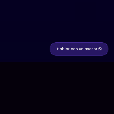
Hablar con un asesor
+
500
+
100
Proyectos
Profesionales
potenciados
a su servicio
+
50
+
15
Clientes
Años