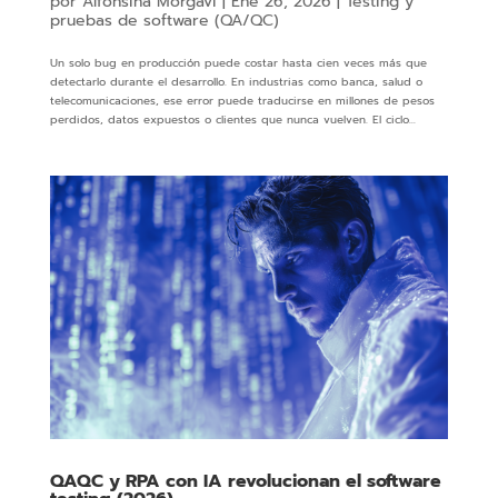
por
Alfonsina Morgavi
|
Ene 26, 2026
|
Testing y
pruebas de software (QA/QC)
Un solo bug en producción puede costar hasta cien veces más que
detectarlo durante el desarrollo. En industrias como banca, salud o
telecomunicaciones, ese error puede traducirse en millones de pesos
perdidos, datos expuestos o clientes que nunca vuelven. El ciclo...
QAQC y RPA con IA revolucionan el software