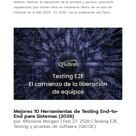
dólares, destruir la reputación de la entidad y generar sanciones
regulatorias que tardan años en resolverse. Basta ver el caso de
Citibank en el año 2020… En 2026, con la aceleración del Open...
Mejores 10 Herramientas de Testing End-to-
End para Sistemas (2026)
por
Alfonsina Morgavi
|
Feb 27, 2026
|
Testing E2E
,
Testing y pruebas de software (QA/QC)