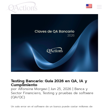
Alfonsina
The
Morgavi
beginning
of
-
a
QActions
web
page,
click
to
go
to
the
main
content
Testing Bancario: Guía 2026 en QA, IA y
Cumplimiento
por
Alfonsina Morgavi
|
Jun 25, 2026
|
Banca y
Sector Financiero
,
Testing y pruebas de software
(QA/QC)
Un solo error en el software de un banco puede costar millones de