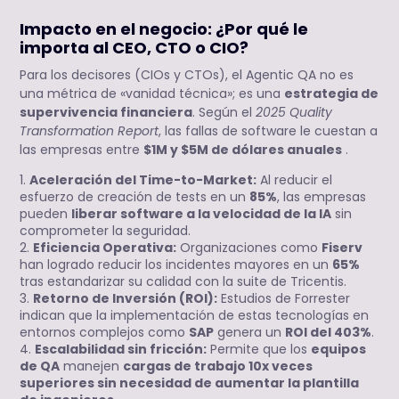
Impacto en el negocio: ¿Por qué le
importa al CEO, CTO o CIO?
Para los decisores (CIOs y CTOs), el Agentic QA no es
una métrica de «vanidad técnica»; es una
estrategia de
supervivencia financiera
. Según el
2025 Quality
Transformation Report
, las fallas de software le cuestan a
las empresas entre
$1M y $5M de dólares anuales
.
Aceleración del Time-to-Market:
Al reducir el
esfuerzo de creación de tests en un
85%
, las empresas
pueden
liberar software a la velocidad de la IA
sin
comprometer la seguridad.
Eficiencia Operativa:
Organizaciones como
Fiserv
han logrado reducir los incidentes mayores en un
65%
tras estandarizar su calidad con la suite de Tricentis.
Retorno de Inversión (ROI):
Estudios de Forrester
indican que la implementación de estas tecnologías en
entornos complejos como
SAP
genera un
ROI del 403%
.
Escalabilidad sin fricción:
Permite que los
equipos
de QA
manejen
cargas de trabajo 10x veces
superiores sin necesidad de aumentar la plantilla