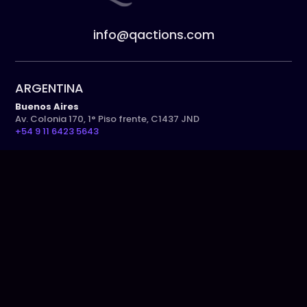
info@qactions.com
ARGENTINA
Buenos Aires
Av. Colonia 170, 1° Piso frente, C1437 JND
+54 9 11 6423 5643
USA
Miami
8323 NW 12th Street, Suite 102, Doral, FL33126
+1 305 979 0652
PARAGUAY
Asunción
R.I.18 Pitiantuta, Nro. 391
+595 986 622020