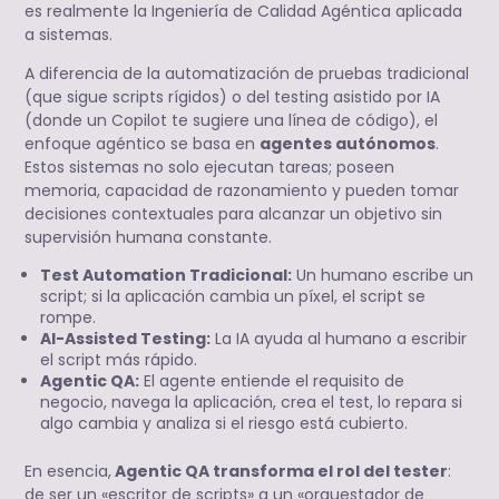
es realmente la Ingeniería de Calidad Agéntica aplicada
a sistemas.
A diferencia de la automatización de pruebas tradicional
(que sigue scripts rígidos) o del testing asistido por IA
(donde un Copilot te sugiere una línea de código), el
enfoque agéntico se basa en
agentes autónomos
.
Estos sistemas no solo ejecutan tareas; poseen
memoria, capacidad de razonamiento y pueden tomar
decisiones contextuales para alcanzar un objetivo sin
supervisión humana constante.
Test Automation Tradicional:
Un humano escribe un
script; si la aplicación cambia un píxel, el script se
rompe.
AI-Assisted Testing:
La IA ayuda al humano a escribir
el script más rápido.
Agentic QA:
El agente entiende el requisito de
negocio, navega la aplicación, crea el test, lo repara si
algo cambia y analiza si el riesgo está cubierto.
En esencia,
Agentic QA transforma el rol del tester
:
de ser un «escritor de scripts» a un «orquestador de