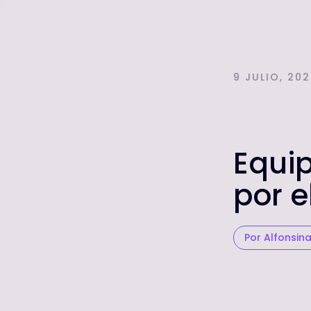
9 JULIO, 20
Equip
por 
Por Alfonsin