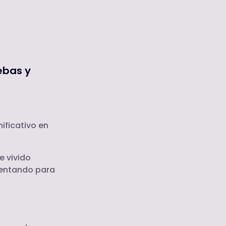
ebas y
ificativo en
e vivido
mentando para