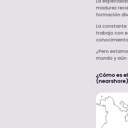
La especialid
madurez reci
formación di
La constante 
trabajo con e
conocimientos
¿Pero estamos
mundo y aún a
¿Cómo es el
(nearshore)