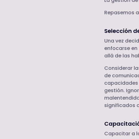
La gestión de
Repasemos al
Selección d
Una vez decid
enfocarse en 
allá de las h
Considerar la
de comunicaci
capacidades 
gestión. Igno
malentendidos
significados 
Capacitaci
Capacitar a l