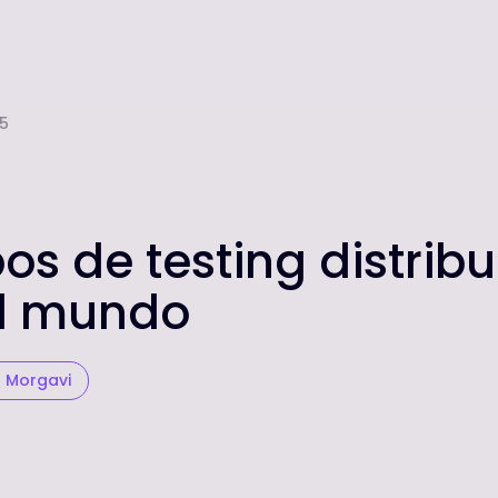
25
os de testing distrib
el mundo
a Morgavi