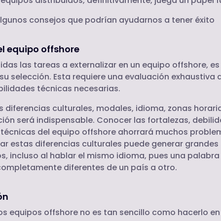
 equipos distribuidos, definitivamente, juega un papel
gunos consejos que podrían ayudarnos a tener éxito
el equipo offshore
idas las tareas a externalizar en un equipo offshore, es
su selección. Esta requiere una evaluación exhaustiva
abilidades técnicas necesarias.
s diferencias culturales, modales, idioma, zonas horari
ón será indispensable. Conocer las fortalezas, debili
técnicas del equipo offshore ahorrará muchos problem
rar estas diferencias culturales puede generar grandes
, incluso al hablar el mismo idioma, pues una palabra
completamente diferentes de un país a otro.
ón
os equipos offshore no es tan sencillo como hacerlo e