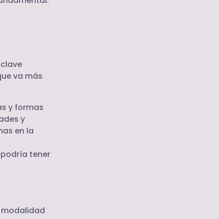
 fundamental.
 clave
 que va más
as y formas
dades y
as en la
 podría tener
n modalidad