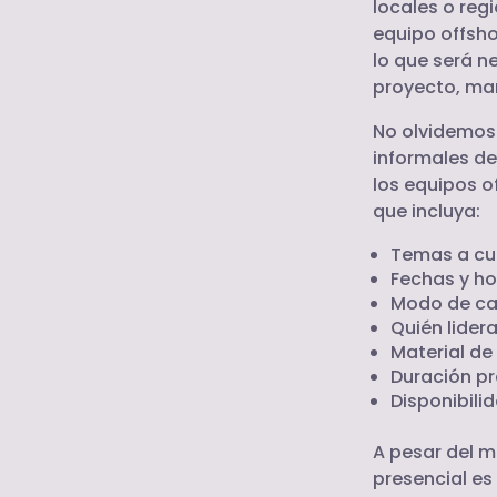
locales o reg
equipo offsho
lo que será n
proyecto, man
No olvidemos 
informales d
los equipos of
que incluya:
Temas a cub
Fechas y ho
Modo de cap
Quién lider
Material de 
Duración pr
Disponibili
A pesar del m
presencial es 