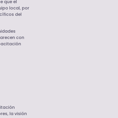
e que el
ipo local, por
íficos del
nidades
parecen con
pacitación
itación
es, la visión